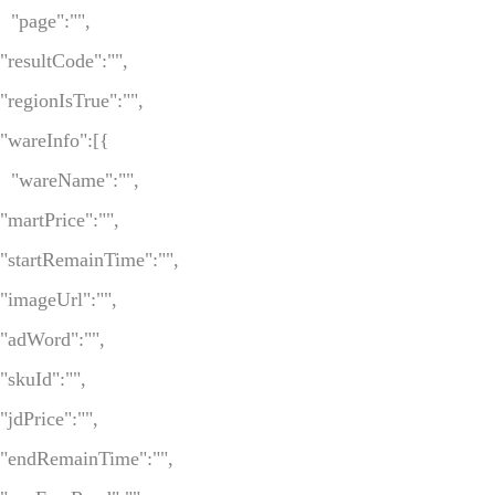
  "page":"",

"resultCode":"",

"regionIsTrue":"",

"wareInfo":[{

  "wareName":"",

"martPrice":"",

"startRemainTime":"",

"imageUrl":"",

"adWord":"",

"skuId":"",

"jdPrice":"",

"endRemainTime":"",
