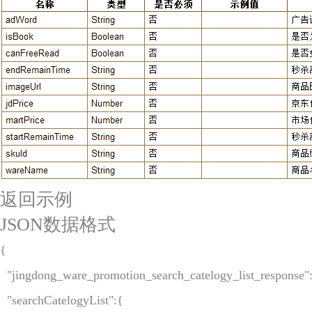
返回示例
JSON数据格式
{

  "jingdong_ware_promotion_search_catelogy_list_response":
  "searchCatelogyList":{
