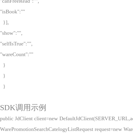
"canFreeRead":"",

"isBook":""

  }],

"show":"",

"selfIsTrue":"",

"wareCount":""

  }

  }

  }
SDK调用示例
public JdClient client=new DefaultJdClient(SERVER_URL,ac
WarePromotionSearchCatelogyListRequest request=new Ware