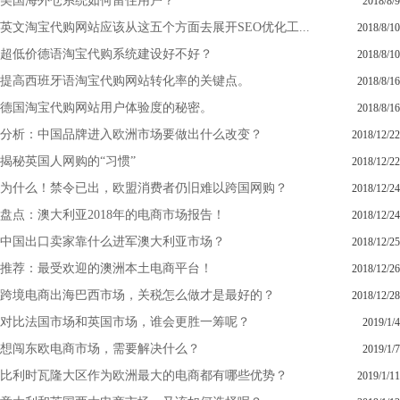
美国海外仓系统如何留住用户？
2018/8/9
英文淘宝代购网站应该从这五个方面去展开SEO优化工...
2018/8/10
超低价德语淘宝代购系统建设好不好？
2018/8/10
提高西班牙语淘宝代购网站转化率的关键点。
2018/8/16
德国淘宝代购网站用户体验度的秘密。
2018/8/16
分析：中国品牌进入欧洲市场要做出什么改变？
2018/12/22
揭秘英国人网购的“习惯”
2018/12/22
为什么！禁令已出，欧盟消费者仍旧难以跨国网购？
2018/12/24
盘点：澳大利亚2018年的电商市场报告！
2018/12/24
中国出口卖家靠什么进军澳大利亚市场？
2018/12/25
推荐：最受欢迎的澳洲本土电商平台！
2018/12/26
跨境电商出海巴西市场，关税怎么做才是最好的？
2018/12/28
对比法国市场和英国市场，谁会更胜一筹呢？
2019/1/4
想闯东欧电商市场，需要解决什么？
2019/1/7
比利时瓦隆大区作为欧洲最大的电商都有哪些优势？
2019/1/11