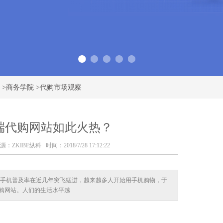
>
商务学院
>
代购市场观察
端代购网站如此火热？
源：
ZKIBE纵科
时间：2018/7/28 17:12:22
的手机普及率在近几年突飞猛进，越来越多人开始用手机购物，于
购网站。人们的生活水平越
？