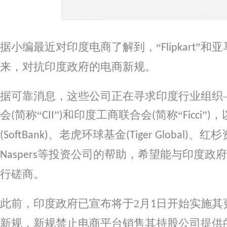
据小编最近对印度电商了解到，
“
”和
Flipkart
来，对抗印度政府的电商新规。
据可靠消息，这些公司正在寻求印度行业组织
会
简称“
”
和印度工商联合会
简称“
”
，
(
CII
)
(
Ficci
)
、老虎环球基金
、红杉
(SoftBank)
(Tiger Global)
等投资公司的帮助，希望能与印度政府
Naspers
行磋商。
此前，印度政府已宣布将于
2
月
日开始实施其
1
新规，新规禁止电商平台销售其持股公司提供