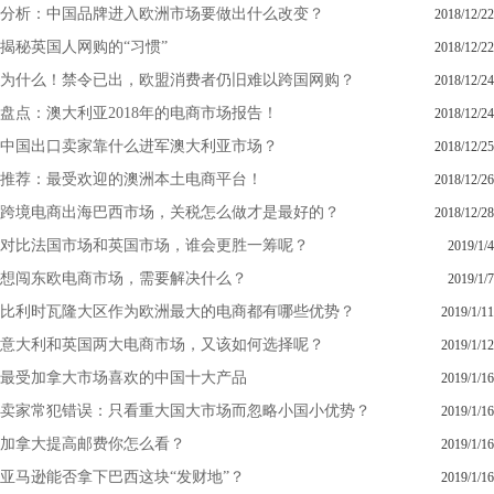
分析：中国品牌进入欧洲市场要做出什么改变？
2018/12/22
揭秘英国人网购的“习惯”
2018/12/22
为什么！禁令已出，欧盟消费者仍旧难以跨国网购？
2018/12/24
盘点：澳大利亚2018年的电商市场报告！
2018/12/24
中国出口卖家靠什么进军澳大利亚市场？
2018/12/25
推荐：最受欢迎的澳洲本土电商平台！
2018/12/26
跨境电商出海巴西市场，关税怎么做才是最好的？
2018/12/28
对比法国市场和英国市场，谁会更胜一筹呢？
2019/1/4
想闯东欧电商市场，需要解决什么？
2019/1/7
比利时瓦隆大区作为欧洲最大的电商都有哪些优势？
2019/1/11
意大利和英国两大电商市场，又该如何选择呢？
2019/1/12
最受加拿大市场喜欢的中国十大产品
2019/1/16
卖家常犯错误：只看重大国大市场而忽略小国小优势？
2019/1/16
加拿大提高邮费你怎么看？
2019/1/16
亚马逊能否拿下巴西这块“发财地”？
2019/1/16