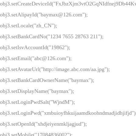
obj3.setCreateDeviceId("FxJbzXjm3vtO2GqNIdfnej9Db44Kw
obj3.setAlipayId("baymax@126.com");

obj3.setLocale("zh_CN");

obj3.setBankCardNo("1234 7655 28763 211");

obj3.setIsvAccountId("19862");

obj3.setEmail("abc@126.com");

obj3.setAvatarUrl("http://image.abc.com/aa.jpg");

obj3.setBankCardOwnerName("baymax");

obj3.setDisplayName("baymax");

obj3.setLoginPwdSalt("WjndM");

obj3.setLoginPwd("xmbuioyfhkuijaamdkoohndmadjidhjifjd");
obj3.setOpenId("xhdjeiyenmkljagjud");

obj3.setMobile("17084836002");
