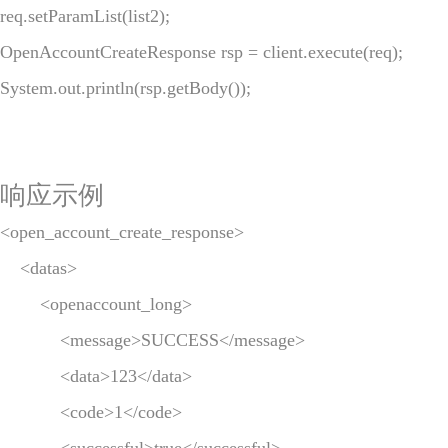
req.setParamList(list2);

OpenAccountCreateResponse rsp = client.execute(req);

System.out.println(rsp.getBody());
响应示例
<open_account_create_response>

    <datas>

        <openaccount_long>

            <message>SUCCESS</message>

            <data>123</data>

            <code>1</code>
