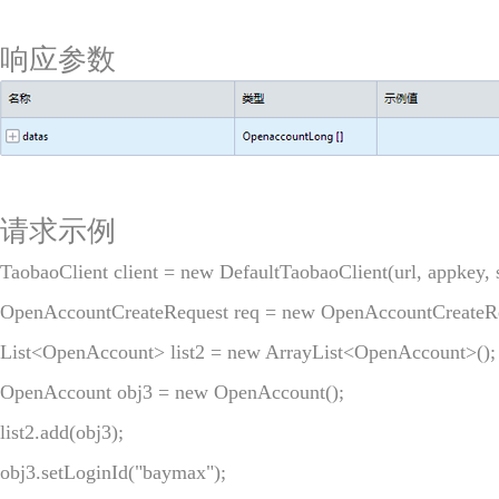
响应参数
请求示例
TaobaoClient client = new DefaultTaobaoClient(url, appkey, se
OpenAccountCreateRequest req = new OpenAccountCreateReq
List<OpenAccount> list2 = new ArrayList<OpenAccount>();

OpenAccount obj3 = new OpenAccount();

list2.add(obj3);

obj3.setLoginId("baymax");
