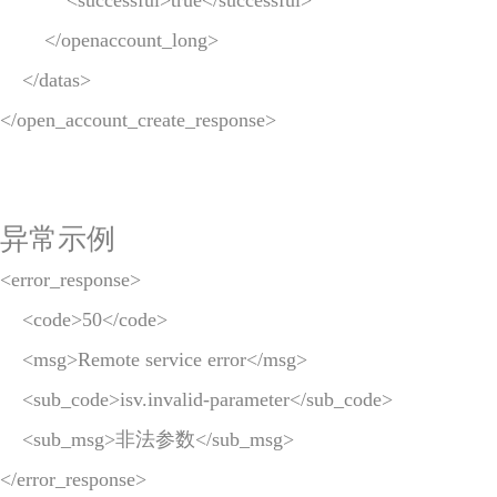
            <successful>true</successful>

        </openaccount_long>

    </datas>

</open_account_create_response>
异常示例
<error_response>

    <code>50</code>

    <msg>Remote service error</msg>

    <sub_code>isv.invalid-parameter</sub_code>

    <sub_msg>非法参数</sub_msg>

</error_response>