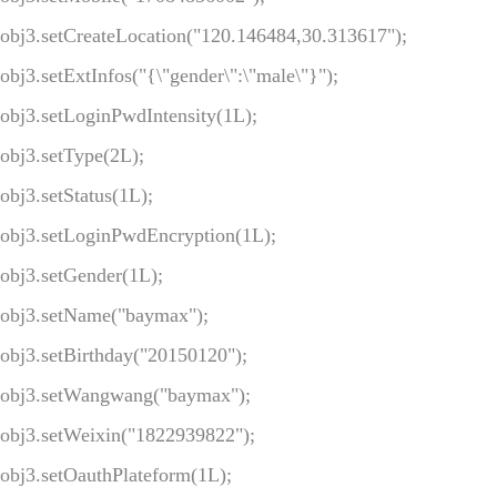
obj3.setCreateLocation("120.146484,30.313617");

obj3.setExtInfos("{\"gender\":\"male\"}");

obj3.setLoginPwdIntensity(1L);

obj3.setType(2L);

obj3.setStatus(1L);

obj3.setLoginPwdEncryption(1L);

obj3.setGender(1L);

obj3.setName("baymax");

obj3.setBirthday("20150120");

obj3.setWangwang("baymax");

obj3.setWeixin("1822939822");

obj3.setOauthPlateform(1L);
